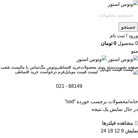
جستجو
ورود / ثبت نام
0
محصول
0
تومان
منو
صفحه نخست
دسته بندی محصولات
خرید اقساطی
وتوس مگ
تماس با ما
لیست شعب
فرم درخواست خرید اقساطی
لیست قیمت موبایل
68149 - 021
خانه
محصولات برچسب خورده “ssd”
در حال نمایش یک نتیجه
مشاهده فیلترها
نمایش
9
12
18
24