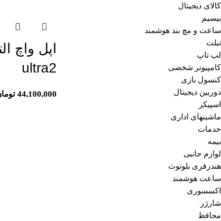
کالای دیجیتال
بیسیم
ساعت و مچ بند هوشمند
تبلت
لپ تاپ
ultra2
کامپیوتر شخصی
کنسول بازی
دوربین دیجیتال
44,100,000
توما
اسپیکر
ماشینهای اداری
خدمات
بیمه
لوازم جانبی
هندزفری بلوتوث
ساعت هوشمند
اکسسوری
شارژر
محافظ