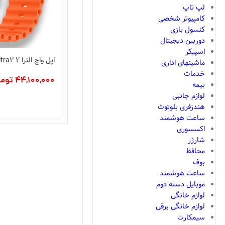
لپ تاپ
کامپیوتر شخصی
کنسول بازی
دوربین دیجیتال
اسپیکر
اپل واچ الترا ۲ Apple watch ultra2
ماشینهای اداری
خدمات
44,100,000
توما
بیمه
لوازم جانبی
هندزفری بلوتوث
ساعت هوشمند
اکسسوری
شارژر
محافظ
بوف
ساعت هوشمند
موبایل دسته دوم
لوازم خانگی
لوازم خانگی برقی
سیمکارت