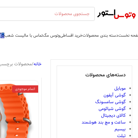
حه نخست
دسته بندی محصولات
خرید اقساطی
وتوس مگ
تماس با ما
لیست شعب
خانه
محصولات برچسب خورده “a
دسته‌های محصولات
موبایل
اتمام موجودی
گوشی آیفون
گوشی سامسونگ
گوشی شیائومی
کالای دیجیتال
ساعت و مچ بند هوشمند
بیسیم
تبلت