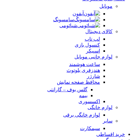
موبایل
آیفون
سامسونگ
شیائومی
کالای دیجیتال
لپ تاپ
کنسول بازی
اسپیکر
لوازم جانبی موبایل
ساعت هوشمند
هندزفری بلوتوث
شارژر
محافظ صفحه نمایش
گلس بوف – گارانتی
بیمه
اکسسوری
لوازم خانگی
لوازم خانگی برقی
سایر
سیمکارت
خرید اقساطی