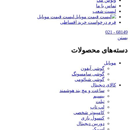
وتوس مگ
تماس با ما
لیست شعب
لیست قیمت موبایل
فرم درخواست خرید اقساطی
68149 - 021
بستن
دسته‌های محصولات
موبایل
گوشی آیفون
گوشی سامسونگ
گوشی شیائومی
کالای دیجیتال
ساعت و مچ بند هوشمند
بیسیم
تبلت
لپ تاپ
کامپیوتر شخصی
کنسول بازی
دوربین دیجیتال
اسپیکر