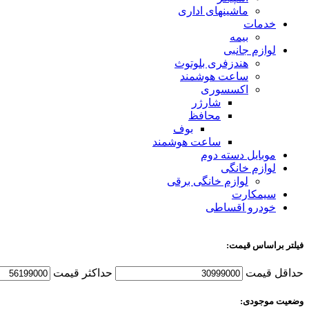
ماشینهای اداری
خدمات
بیمه
لوازم جانبی
هندزفری بلوتوث
ساعت هوشمند
اکسسوری
شارژر
محافظ
بوف
ساعت هوشمند
موبایل دسته دوم
لوازم خانگی
لوازم خانگی برقی
سیمکارت
خودرو اقساطی
فیلتر براساس قیمت:
حداقل قیمت
حداکثر قیمت
وضعیت موجودی: