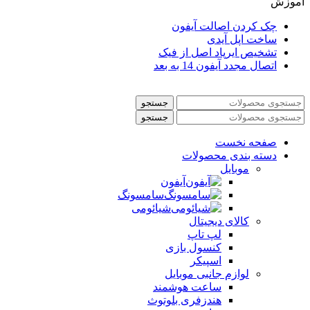
آموزش
چک کردن اصالت آیفون
ساخت اپل آیدی
تشخیص ایرپاد اصل از فیک
اتصال مجدد آیفون 14 به بعد
جستجو
جستجو
صفحه نخست
دسته بندی محصولات
موبایل
آیفون
سامسونگ
شیائومی
کالای دیجیتال
لپ تاپ
کنسول بازی
اسپیکر
لوازم جانبی موبایل
ساعت هوشمند
هندزفری بلوتوث