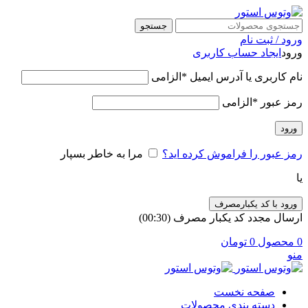
جستجو
ورود / ثبت نام
ورود
ایجاد حساب کاربری
نام کاربری یا آدرس ایمیل
*
الزامی
رمز عبور
*
الزامی
ورود
رمز عبور را فراموش کرده اید؟
مرا به خاطر بسپار
یا
ورود با کد یکبارمصرف
ارسال مجدد کد یکبار مصرف
(00:
30
)
0
محصول
0
تومان
منو
صفحه نخست
دسته بندی محصولات