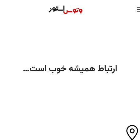
ارتباط همیشه خوب است…
با یک تماس می توانید از ما مشاوره دریافت نمایید.
تلفن گویا :
68149 021
واتساپ :
09338508083