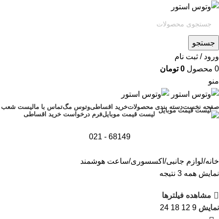
جستجو
ورود / ثبت نام
0
محصول
0
تومان
منو
صفحه نخست
دسته بندی محصولات
خرید اقساطی
وتوس مگ
تماس با ما
لیست شعب
فرم درخواست خرید اقساطی
لیست قیمت موبایل
68149 - 021
خانه
لوازم جانبی
اکسسوری
ساعت هوشمند
نمایش همه 3 نتیجه
مشاهده فیلترها
نمایش
9
12
18
24