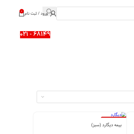
0
ورود / ثبت نام
68149 - 021
اتمام موجودی
بیمه دیگارد (سبز)