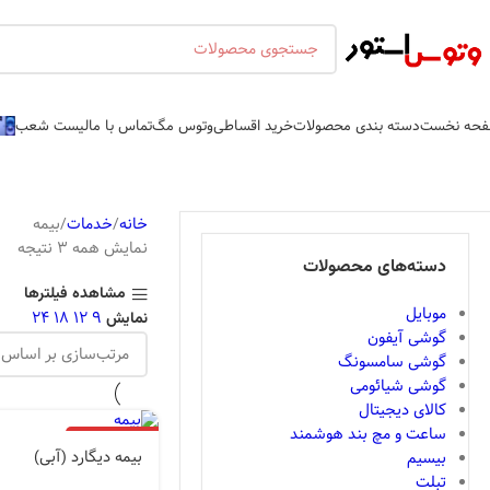
حه نخست
دسته بندی محصولات
خرید اقساطی
وتوس مگ
تماس با ما
لیست شعب
خانه
خدمات
بیمه
نمایش همه 3 نتیجه
دسته‌های محصولات
مشاهده فیلترها
موبایل
24
18
12
9
نمایش
گوشی آیفون
گوشی سامسونگ
گوشی شیائومی
کالای دیجیتال
ساعت و مچ بند هوشمند
اتمام موجودی
بیمه دیگارد (آبی)
بیسیم
تبلت