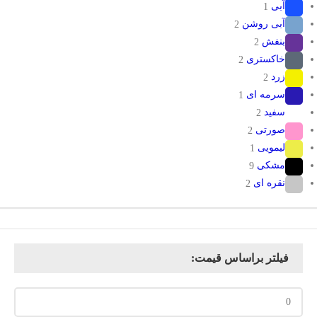
آبی
1
آبی روشن
2
بنفش
2
خاکستری
2
زرد
2
سرمه ای
1
سفید
2
صورتی
2
لیمویی
1
مشکی
9
نقره ای
2
فیلتر براساس قیمت: