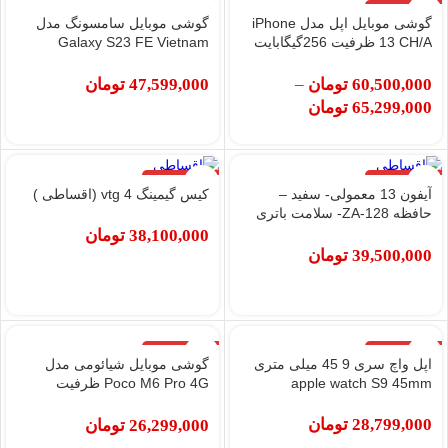
اتمام موجودی
گوشی موبایل اپل مدل iPhone
گوشی موبایل سامسونگ مدل
13 CH/A ظرفیت 256گیگابایت
Galaxy S23 FE Vietnam
رم 4گیگابایت
حافظه 256GB/ رم 8GB
60,500,000
تومان
–
47,599,000
تومان
65,299,000
تومان
اتمام موجودی
اتمام موجودی
آیفون 13 معمولی- سفید –
کیس گیمینگ vtg 4 (اقساطی )
حافظه 128-ZA- سلامت باتری
91% (کارکرده)
38,100,000
تومان
39,500,000
تومان
اتمام موجودی
اتمام موجودی
اپل واچ سری 9 45 میلی متری
گوشی موبایل شیائومی مدل
apple watch S9 45mm
Poco M6 Pro 4G ظرفیت
512GBگیگابایت و رم
12گیگابایت
28,799,000
تومان
26,299,000
تومان