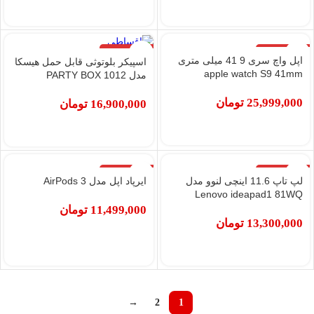
اتمام موجودی
اتمام موجودی
اپل واچ سری 9 41 میلی متری
اسپیکر بلوتوثی قابل حمل هیسکا
apple watch S9 41mm
مدل PARTY BOX 1012
25,999,000
تومان
16,900,000
تومان
اتمام موجودی
اتمام موجودی
لپ تاپ 11.6 اینچی لنوو مدل
ایرپاد اپل مدل AirPods 3
Lenovo ideapad1 81WQ
11,499,000
تومان
13,300,000
تومان
→
2
1