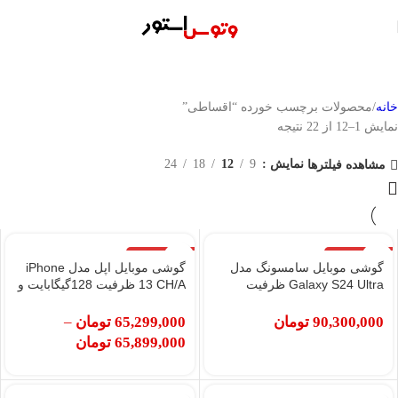
خانه
محصولات برچسب خورده “اقساطی”
نمایش 1–12 از 22 نتیجه
نمایش
9
12
18
24
مشاهده فیلترها
اتمام موجودی
اتمام موجودی
گوشی موبایل سامسونگ مدل
گوشی موبایل اپل مدل iPhone
Galaxy S24 Ultra ظرفیت
13 CH/A ظرفیت 128گیگابایت و
256گیگابایت رم 12گیگابایت
رم 4گیگابایت
90,300,000
تومان
65,299,000
تومان
–
65,899,000
تومان