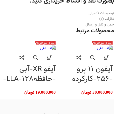
بصورت نقد و اقساط خریداری کنید.
توضیحات تکمیلی
نظرات (2)
حمل و نقل و ارسال
محصولات مرتبط
اتمام موجودی
اتمام موجودی
آیفون 11 پرو
آیفو XR-آبی
-256-کارکرده
-حافظه128-LLA-
سلامت باتری
30,000,000
تومان
19,000,000
تومان
85%(کارکرده)