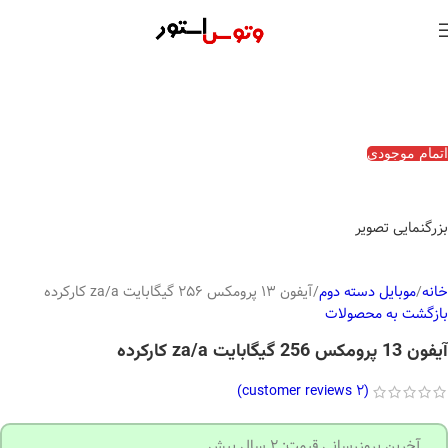
اتمام موجودی
بزرگنمایی تصویر
خانه
موبایل دسته دوم
آیفون 13 پرومکس 256 گیگابایت za/a کارکرده
بازگشت به محصولات
آیفون 13 پرومکس 256 گیگابایت za/a کارکرده
customer reviews)
2
(
آخرین بروزرسانی قیمت: 2 سال پیش