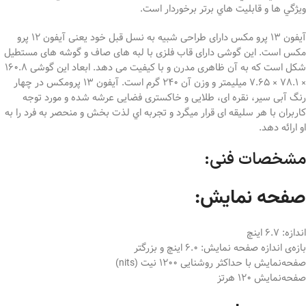
ويژگي ها و قابليت هاي برتر برخوردار است.
آیفون 13 پرو مکس دارای طراحی شبیه به نسل قبل خود یعنی آیفون 12 پرو
مکس است. این گوشی دارای قاب فلزی با لبه های صاف و گوشه های مستطیل
شکل است که به آن ظاهری مدرن و با کیفیت می دهد. ابعاد این گوشی 160.8
× 78.1 × 7.65 میلیمتر و وزن آن 240 گرم است. آیفون ۱۳ پرومکس در چهار
رنگ آبی سیر، نقره ای، طلایی و خاکستری فضایی عرشه شده و مورد توجه
کاربران با هر سلیقه ای قرار میگرد و تجربه اي لذت بخش و منحصر به فرد را به
او ارائه دهد.
مشخصات فنی:
صفحه نمایش:
اندازه: 6.7 اینچ
بازه‌ی اندازه صفحه نمایش: 6.0 اینچ و بزرگتر
صفحه‌نمایش با حداکثر روشنایی 1200 نیت (nits)
صفحه‌نمایش 120 هرتز