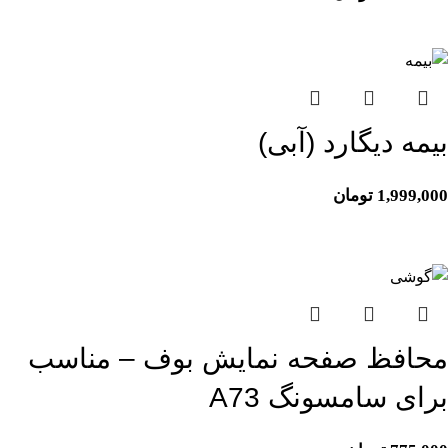
اتمام موجودی
بیمه دیگارد (آبی)
1,999,000
تومان
محافظ صفحه نمایش بوف – مناسب
برای سامسونگ A73