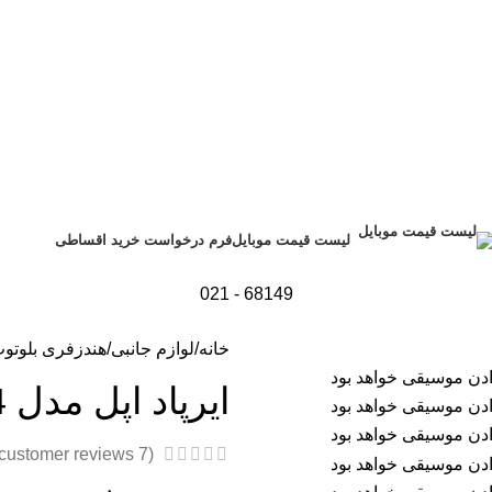
فرم درخواست خرید اقساطی
لیست قیمت موبایل
68149 - 021
خانه
لوازم جانبی
هندزفری بلوتو
ایرپاد اپل مدل AirPods 4
customer reviews)
7
(