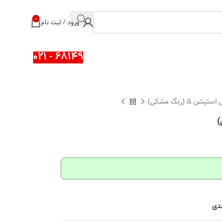
0
ورود / ثبت نام
68149 - 021
ن 5 (رنگ مشکی)
ندی