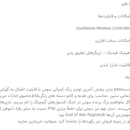
۱ قلم
امکانات و قابلیت‌ها
DualSense Wireless Controller
امکانات سخت افزاری
هپتیک فیدبک – تریگرهای تطبیق پذیر
قابلیت شارژ شدن
بله
دستهps5 مدل بنفش آخرین تولید رنگ کمپانی سونی با قابلیت اتصال به گوشی موبایل و پی سی ،زیباترین رنگ موجود برای
تمامی سنین ،مناسب برای هدیه و کادو دسته های رنگیps5,جامبوی امارات می‌باشند و نسبت به دسته های اروپایی قیمت بسیار مناسب تری دارند
اگر بخواهیم برگ برنده سونی در جنگ کنسول‌های گیمینگ را نام ببریم، بازی‌های
می‌رسد. نسل نهم نیز سونی برای حفظ برتری PS5 نسبت به سایر رقبا، انبوهی از بازی‌های بزرگ و AAA را در دستور ساخت قرار داد که
مهم‌ترین آن‌ها God of War Ragnarok بود.
او در زمینه فروش نیز رکوردها را جابه‌جا کرد. میتوانید خریداری نمایید