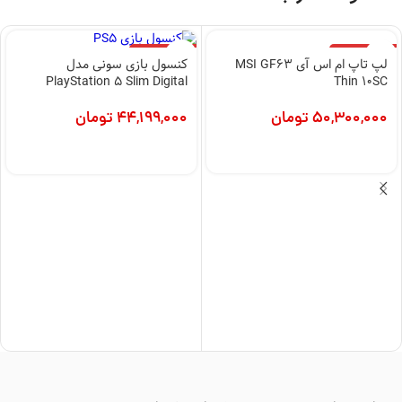
اتمام موجودی
اتمام موجودی
لپ تاپ ام اس آی MSI GF63
کنسول بازی سونی مدل
Thin 10SC
PlayStation 5 Slim Digital
I7/16GB/1TB/256GB SSD/4GB
Edition ظرفیت 1 ترابایت ریجن
اروپا
50,300,000
تومان
44,199,000
تومان