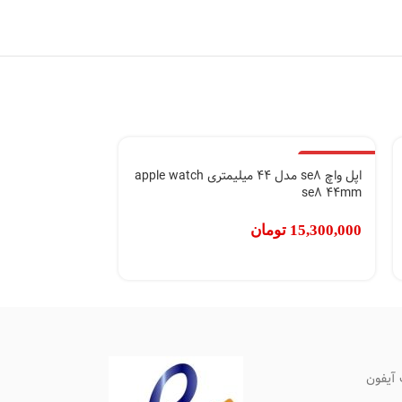
اتمام موجودی
اپل واچ se8 مدل 44 میلیمتری apple watch
se8 44mm
15,300,000
تومان
آیفون