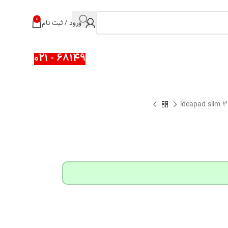
0
ورود / ثبت نام
68149 - 021