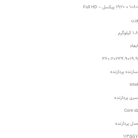
1080 × 1920 پیکسل – Full HD
وزن
۱.۸ کیلوگرم
ابعاد
۱۹.۹×۲۳۴.۹×۳۶۰.۲
سازنده پردازنده
Intel
سری پردازنده
Core i۵
مدل پردازنده
۱۱۳۵G۷