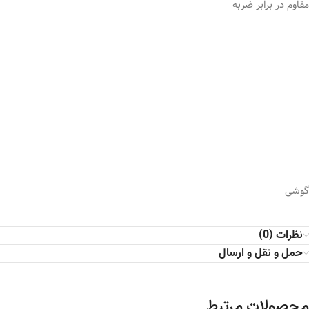
مقاوم در برابر ضربه
گوشی
نظرات (0)
حمل و نقل و ارسال
محصولات مرتبط
اتمام موجودی
اتمام موجودی
آیفون 13 پرو – آبی- حافظه 256
آیفون 12معمولی -آبی – حافظه
-ZA- سلامت باتری 88%
128- CH -سلامت باتری 86%
(کارکرده)
(کارکرده)
64,000,000
تومان
31,000,000
تومان