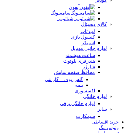
موبایل
آیفون
سامسونگ
شیائومی
کالای دیجیتال
لپ تاپ
کنسول بازی
اسپیکر
لوازم جانبی موبایل
ساعت هوشمند
هندزفری بلوتوث
شارژر
محافظ صفحه نمایش
گلس بوف – گارانتی
بیمه
اکسسوری
لوازم خانگی
لوازم خانگی برقی
سایر
سیمکارت
خرید اقساطی
وتوس مگ