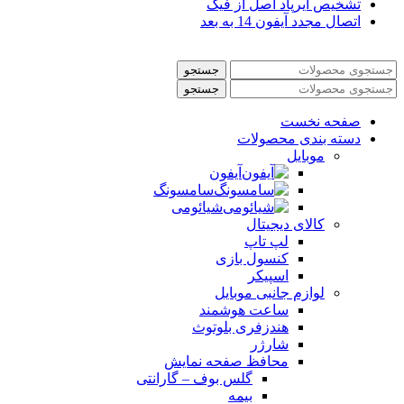
تشخیص ایرپاد اصل از فیک
اتصال مجدد آیفون 14 به بعد
جستجو
جستجو
صفحه نخست
دسته بندی محصولات
موبایل
آیفون
سامسونگ
شیائومی
کالای دیجیتال
لپ تاپ
کنسول بازی
اسپیکر
لوازم جانبی موبایل
ساعت هوشمند
هندزفری بلوتوث
شارژر
محافظ صفحه نمایش
گلس بوف – گارانتی
بیمه