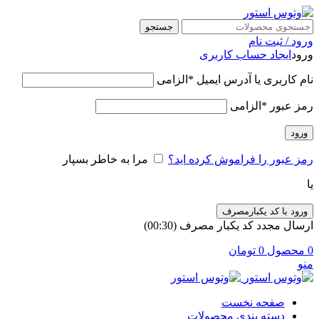
جستجو
ورود / ثبت نام
ورود
ایجاد حساب کاربری
نام کاربری یا آدرس ایمیل
*
الزامی
رمز عبور
*
الزامی
ورود
رمز عبور را فراموش کرده اید؟
مرا به خاطر بسپار
یا
ورود با کد یکبارمصرف
ارسال مجدد کد یکبار مصرف
(00:
30
)
0
محصول
0
تومان
منو
صفحه نخست
دسته بندی محصولات