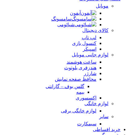
موبایل
آیفون
سامسونگ
شیائومی
کالای دیجیتال
لپ تاپ
کنسول بازی
اسپیکر
لوازم جانبی موبایل
ساعت هوشمند
هندزفری بلوتوث
شارژر
محافظ صفحه نمایش
گلس بوف – گارانتی
بیمه
اکسسوری
لوازم خانگی
لوازم خانگی برقی
سایر
سیمکارت
خرید اقساطی