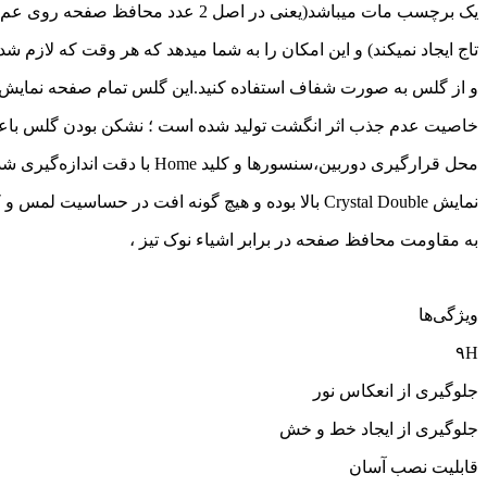
یک برچسب مات میباشد(یعنی در اصل 2 عدد محافظ صفحه روی عم میباشد که مقاومت را افزایش میدهد و در عین حال اختلالی در عملکرد
تاج ایجاد نمیکند) و این امکان را به شما میدهد که هر وقت که لازم
و از گلس به صورت شفاف استفاده کنید.این گلس تمام صفحه نمایش گو
خاصیت عدم جذب اثر انگشت تولید شده است ؛ نشکن بودن گلس باع
محل قرارگیری دوربین،سنسورها و کلید Home با دقت اندازه‌گیری شده و برش خورده است و به خوبی کار می کنند.وضوح و حساسیت محافظ صفحه
نمایش Crystal Double بالا بوده و هیچ گونه افت در حساسیت لمس و کیفیت نمایشگر پس از نصب وجود ندارد، از قابلیت های کلیدی آن میتوان
به مقاومت محافظ صفحه در برابر اشیاء نوک تیز ،
ویژگی‌ها
۹H
جلوگیری از انعکاس نور
جلوگیری از ایجاد خط و خش
قابلیت نصب آسان