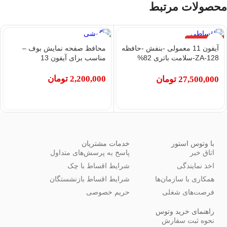
محصولات مرتبط
اتمام موجودی
آیفون 11 معمولی -بنفش -حافظه
محافظ صفحه نمایش بوف –
128-ZA-سلامت باتری 82%
مناسب برای آیفون 13
(کارکرده)
2,200,000
تومان
27,500,000
تومان
با وتوس استور
خدمات مشتریان
اتاق خبر
پاسخ به پرسش‌های متداول
اخذ نمایندگی
شرایط اقساط با چک
همکاری با سازمان‌ها
شرایط اقساط بازنشستگان
فرصت‌های شغلی
حریم خصوصی
راهنمای خرید وتوس
نحوه ثبت سفارش