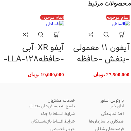
محصولات مرتبط
اتمام موجودی
اتمام موجودی
آیفون 11 معمولی
آیفو XR-آبی
-بنفش -حافظه
-حافظه128-LLA-
128-ZA-سلامت
سلامت باتری
27,500,000
تومان
19,000,000
تومان
باتری 82%
85%(کارکرده)
(کارکرده)
با وتوس استور
خدمات مشتریان
اتاق خبر
پاسخ به پرسش‌های متداول
اخذ نمایندگی
شرایط اقساط با چک
همکاری با سازمان‌ها
شرایط اقساط بازنشستگان
فرصت‌های شغلی
حریم خصوصی