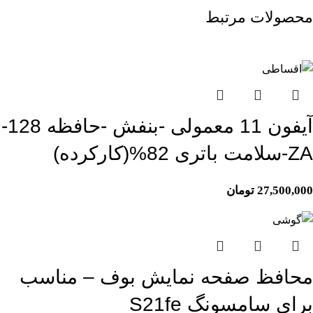
محصولات مرتبط
اتمام موجودی
آیفون 11 معمولی -بنفش -حافظه 128-
ZA-سلامت باتری 82%(کارکرده)
27,500,000
تومان
محافظ صفحه نمایش بوف – مناسب
برای سامسونگ S21fe