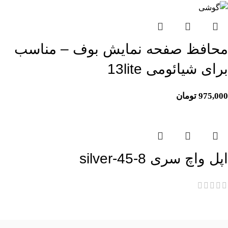
محافظ صفحه نمایش بوف – مناسب
برای شیائومی 13lite
975,000
تومان
اپل واچ سری 8-45-silver