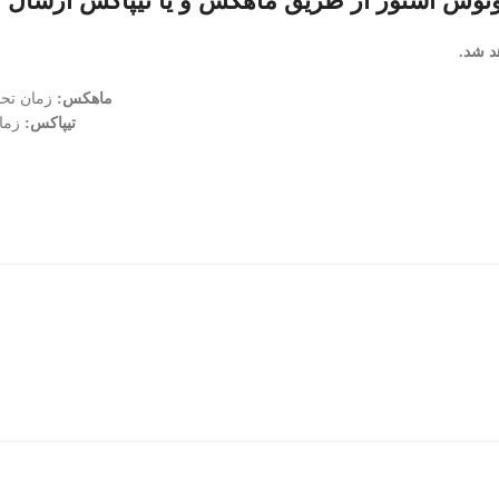
وس استور از طریق ماهکس و یا تیپاکس ارسال خ
د شد.
ماهکس:
زمان تحویل 1 الی 2 روز پس از تایید سفار
تیپاکس:
زمان تحویل 2 الی