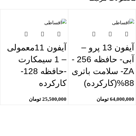
اتمام موجودی
اتمام موجودی
آیفون 13 پرو –
آیفون 11معمولی
آبی- حافظه 256 -
– 1 سیمکارت
ZA- سلامت باتری
-حافظه 128-
88%(کارکرده)
کارکرده
64,000,000
تومان
25,500,000
تومان