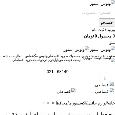
جستجو
ورود / ثبت نام
0
محصول
0
تومان
منو
صفحه نخست
دسته بندی محصولات
خرید اقساطی
وتوس مگ
تماس با ما
لیست شعب
فرم درخواست خرید اقساطی
لیست قیمت موبایل
68149 - 021
بزرگنمایی تصویر
خانه
لوازم جانبی
اکسسوری
محافظ
محافظ لنز دوربین بوف – مناسب برای آیفون 13پرو