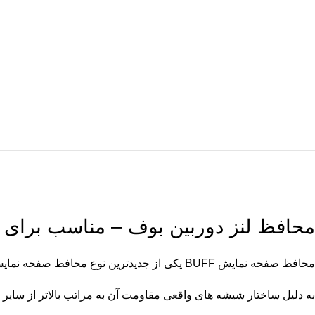
محافظ لنز دوربین بوف
– مناسب برای آی
محافظ صفحه نمایش BUFF یکی از جدیدترین نوع محافظ صفحه نمایش هایی بوده که با استفاده ازمواد شیشه ای با حرارت بالا به کمک تکنولوژی نانو با ضخامتی برابر با 0.33 میلیمتر تولید شده است،
به دلیل ساختار شیشه های واقعی مقاومت آن به مراتب بالاتر از سایر محاف