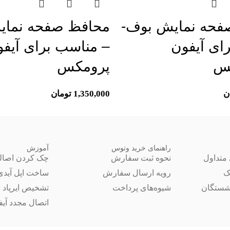
فحه نمایش بوف-
محافظ صفحه نمای
ای آیفون
پرومکس
ن
1,350,000
تومان
راهنمای خرید وتوس
آموزش
متداول
نحوه ثبت سفارش
چک کردن اصال
ک
رویه ارسال سفارش
ساخت اپل آیدی
شستگان
شیوه‌های پرداخت
تشخیص ایرپاد 
اتصال مجدد آیفون 14 ب