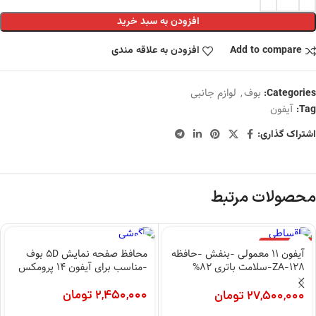
افزودن به سبد خرید
Add to compare
افزودن به علاقه مندی
بوف
,
لوازم جانبی
Categories:
آیفون
Tag:
اشتراک گذاری:
محصولات مرتبط
اتمام موجودی
آیفون 11 معمولی -بنفش -حافظه
محافظ صفحه نمایش 5D بوف
128-ZA-سلامت باتری 82%
-مناسب برای آیفون 14 پرومکس
(کارکرده)
2,450,000
تومان
27,500,000
تومان