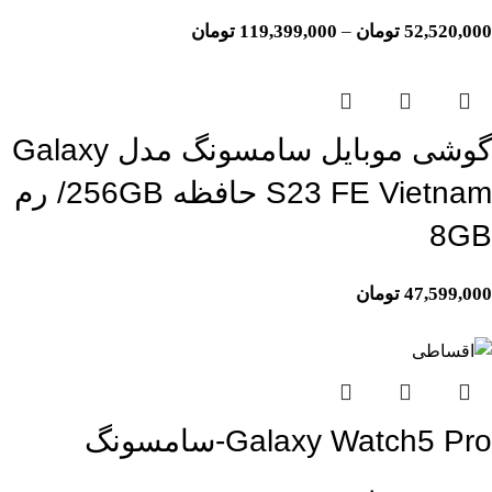
52,520,000
تومان
–
119,399,000
تومان
گوشی موبایل سامسونگ مدل Galaxy
S23 FE Vietnam حافظه 256GB/ رم
8GB
47,599,000
تومان
اتمام موجودی
Galaxy Watch5 Pro-سامسونگ