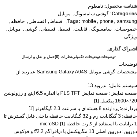
شناسه محصول:
نامعلوم
Categories:
گوشی سامسونگ
,
موبایل
samsung
,
phone
,
mobile
Tags:
,
اقساط
,
اقساطی
,
حافظه
,
خصوصیات
,
سامسونگ
,
قابلیت
,
قسط
,
قسطی
,
گوشی
,
موبایل
,
ویژگی
اشتراک گذاری:
توضیحات
توضیحات تکمیلی
نظرات (0)
حمل و نقل و ارسال
توضیحات
مشخصات گوشی موبایل Samsung Galaxy A04S عبارتند از:
سیستم عامل: اندروید 13
صفحه نمایش: صفحه نمایش PLS TFT با اندازه 6.5 اینچ و رزولوشن
720×1600 پیکسل
[1]
پردازنده: پردازنده 8 هسته‌ای با سرعت 2.3 گیگاهرتز
[1]
حافظه: 3 گیگابایت رم و 32 گیگابایت حافظه داخلی قابل گسترش تا
1 ترابایت با استفاده از کارت حافظه microSD
[1]
دوربین: دوربین اصلی 13 مگاپیکسل با دیافراگم f/2.2 و فوکوس