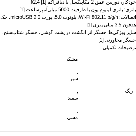
خودکار، دوربین عمق 2 مگاپیکسل با دیافراگم f/2.4
[1]
باتری: باتری لیتیوم یون با ظرفیت 5000 میلی‌آمپرساعت
[1]
اتصالات: Wi-Fi 802.11 b/g/n، بلوتوث 5.0، پورت microUSB 2.0، جک
هدفون 3.5 میلی‌متری
[1]
سایر ویژگی‌ها: حسگر اثر انگشت در پشت گوشی، حسگر شتاب‌سنج،
حسگر مجاورتی
[1]
توضیحات تکمیلی
مشکی
,
سبز
رنگ
,
سفید
,
مسی