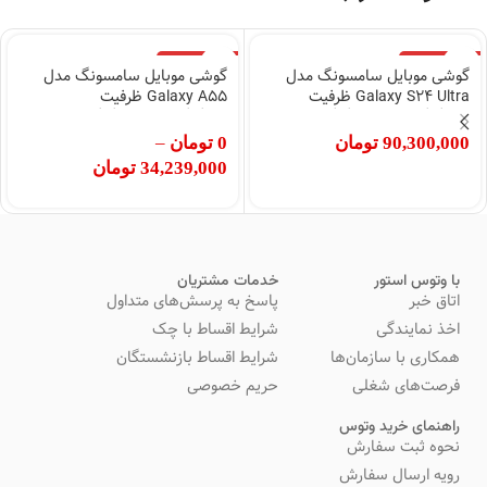
اتمام موجودی
اتمام موجودی
گوشی موبایل سامسونگ مدل
گوشی موبایل سامسونگ مدل
Galaxy S24 Ultra ظرفیت
Galaxy A55 ظرفیت
256گیگابایت رم 12گیگابایت
128گیگابایت رم 8گیگابایت
90,300,000
تومان
0
تومان
–
34,239,000
تومان
با وتوس استور
خدمات مشتریان
اتاق خبر
پاسخ به پرسش‌های متداول
اخذ نمایندگی
شرایط اقساط با چک
همکاری با سازمان‌ها
شرایط اقساط بازنشستگان
فرصت‌های شغلی
حریم خصوصی
راهنمای خرید وتوس
نحوه ثبت سفارش
رویه ارسال سفارش