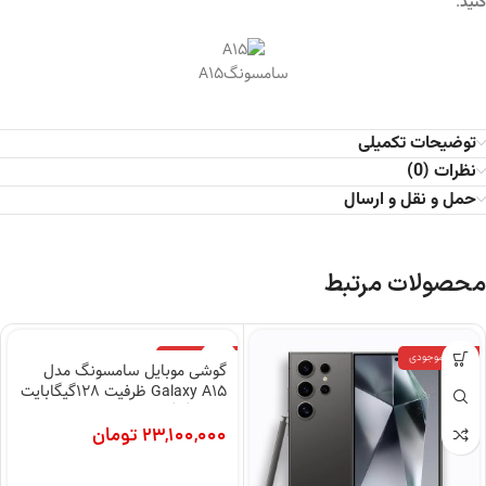
.
کنید
سامسونگA15
توضیحات تکمیلی
نظرات (0)
حمل و نقل و ارسال
محصولات مرتبط
اتمام موجودی
اتمام موجودی
گوشی موبایل سامسونگ مدل
Galaxy A15 ظرفیت 128گیگابایت
و رم 6گیگابایت
23,100,000
تومان