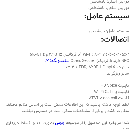
دوربین اصلی: نامشخص
دوربین سلفی: نامشخص
سیستم عامل:
سیستم عامل: نامشخص
اتصالات:
Wi-Fi: 802.11a/b/g/n/ac/r (با فرکانس 2.4GHz و 5.0GHz)
NFC (ارتباط نزدیک): Open, Secure
سامسونگA15
بلوتوث: v5.3 + EDR, A2DP, LE, aptX
سایر ویژگی‌ها:
قابلیت HD Voice
قابلیت Wi-Fi Calling
قابلیت AT&T Video call
لطفا توجه داشته باشید که این اطلاعات ممکن است بر اساس منابع مختلف
متفاوت باشد و برخی از مشخصات ممکن است در دسترس نباشد.
شما میتوانید این محصول را از مجموعه
وتوس
بصورت نقد و اقساط خریداری