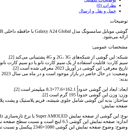
نظرات (0)
حمل و نقل و ارسال
توضیحات
ارائه می‌شود.
مشخصات عمومی:
شبکه: این گوشی از شبکه‌های 2G، 3G و 4G پشتیبانی می‌کند [2].
سیم کارت: قابلیت استفاده از یک سیم کارت نانو یا دو سیم کارت نانو (د
تاریخ معرفی: این گوشی در آوریل 2023 معرفی شده است [2].
وضعیت: در حال حاضر در بازار موجود است و در ماه می سال 2023 عرضه شده است [2].
بدنه:
ابعاد: ابعاد این گوشی حدوداً 162.1×77.6×8.3 میلیمتر است [2].
وزن: وزن این گوشی حدوداً 195 گرم است [2].
ساختار: بدنه این گوشی شامل جلوی شیشه، فریم پلاستیک و پشت پلاست
صفحه نمایش:
نوع: این گوشی از صفحه نمایش Super AMOLED با نرخ تازه‌سازی 90Hz و روشنایی 1000 نیت (peak) استفاده می‌کند [2].
اندازه: صفحه نمایش این گوشی 6.5 اینچ است و نسبت سطح صفحه نمایش به بدنه حدوداً 82.4 درصد است [2].
وضوح: وضوح صفحه نمایش این گوشی 1080×2340 پیکسل و نسبت تصویر 19.5:9 است [2].