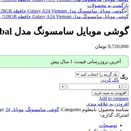
بازگشت به محصولات
گوشی موبایل سامسونگ مدل Galaxy A24 Vietnam حافظه 128GB/ رم 6GB
گوشی موبایل سامسونگ مدل Galaxy A24 Global حافظه 128GB/ رم 8GB
9,720,000
تومان
آخرین بروزرسانی قیمت: 1 سال پیش
رنگ
پاک کردن
افزودن به سبد خرید
Add to compare
افزودن به علاقه مندی
شناسه محصول:
نامعلوم
Categories:
گوشی سامسونگ
,
موبایل
24سامسونگ
gs:
اشتراک گذاری:
توضیحات
توضیحات تکمیلی