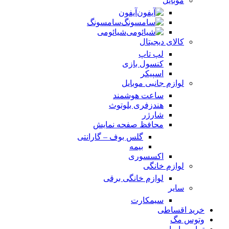
موبایل
آیفون
سامسونگ
شیائومی
کالای دیجیتال
لپ تاپ
کنسول بازی
اسپیکر
لوازم جانبی موبایل
ساعت هوشمند
هندزفری بلوتوث
شارژر
محافظ صفحه نمایش
گلس بوف – گارانتی
بیمه
اکسسوری
لوازم خانگی
لوازم خانگی برقی
سایر
سیمکارت
خرید اقساطی
وتوس مگ