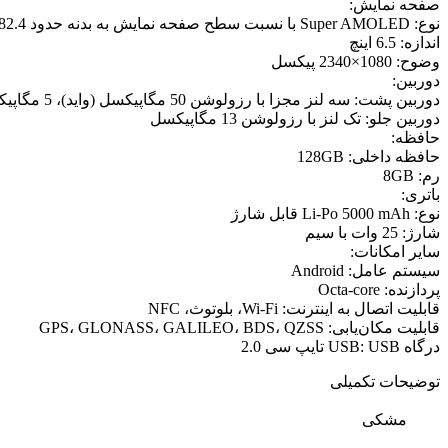
صفحه نمایش:
نوع: Super AMOLED با نسبت سطح صفحه نمایش به بدنه حدود 82.4 درصد
اندازه: 6.5 اینچ
وضوح: 1080×2340 پیکسل
دوربین:
دوربین پشت: سه لنز مجزا با رزولوشن 50 مگاپیکسل (واید)، 5 مگاپیکسل (التراواید) و 2 مگاپیکسل (ماکرو)
دوربین جلو: تک لنز با رزولوشن 13 مگاپیکسل
حافظه:
حافظه داخلی: 128GB
رم: 8GB
باتری:
نوع: Li-Po 5000 mAh قابل شارژ
شارژ: 25 وات با سیم
سایر امکانات:
سیستم عامل: Android
پردازنده: Octa-core
قابلیت اتصال به اینترنت: Wi-Fi، بلوتوث، NFC
قابلیت مکان‌یابی: GPS، GLONASS، GALILEO، BDS، QZSS
درگاه USB: USB تایپ سی 2.0
توضیحات تکمیلی
مشکی