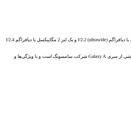
دوربین پشت: دوربین پشت این گوشی شامل سه لنز مجزا است که شامل یک لنز 50 مگاپیکسل با دیافراگم f/1.8 (wide)، یک لنز 5 مگاپیکسل با دیافراگم f/2.2 (ultrawide) و یک لنز 2 مگاپیکسل با دیافراگم f/2.4
امکانات ارتباگوشی موبایل سامسونگ مدل Galaxy A24 Global با حافظه داخلی 128GB و رم 8GB یک گوشی هوشمند قدرتمند است. این گوشی از سری Galaxy A شرکت سامسونگ است و با ویژگی‌ها و