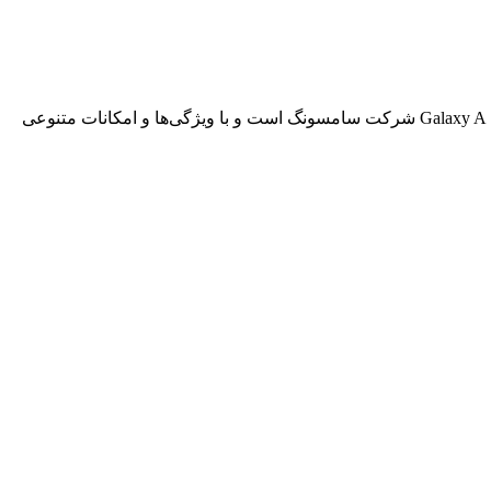
گوشی موبایل سامسونگ مدل Galaxy A24 Global با حافظه داخلی 128GB و رم 8GB یک گوشی هوشمند قدرتمند است. این گوشی از سری Galaxy A شرکت سامسونگ است و با ویژگی‌ها و امکانات متنوعی