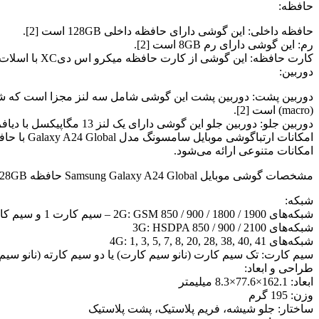
حافظه:
حافظه داخلی: این گوشی دارای حافظه داخلی 128GB است [2].
رم: این گوشی دارای رم 8GB است [2].
کارت حافظه: این گوشی از کارت حافظه میکرو اس دیXC با اسلات اختصاصی پشتیبانی می‌کند [2].
دوربین:
(macro) است [2].
دوربین جلو: دوربین جلو این گوشی دارای یک لنز 13 مگاپیکسل با دیافراگم f/2.2 (wide) است [2].
امکانات متنوعی ارائه می‌شود.
مشخصات گوشی موبایل Samsung Galaxy A24 Global حافظه 128GB/ رم 8GB عبارتند از:
شبکه:
شبکه‌های 2G: GSM 850 / 900 / 1800 / 1900 – سیم کارت 1 و سیم کارت 2 (دو سیم کارت فقط)
شبکه‌های 3G: HSDPA 850 / 900 / 2100
شبکه‌های 4G: 1, 3, 5, 7, 8, 20, 28, 38, 40, 41
سیم کارت: تک سیم کارت (نانو سیم کارت) یا دو سیم کارته (نانو سیم 
طراحی و ابعاد:
ابعاد: 162.1×77.6×8.3 میلیمتر
وزن: 195 گرم
ساختار: جلو شیشه، فریم پلاستیک، پشت پلاستیک