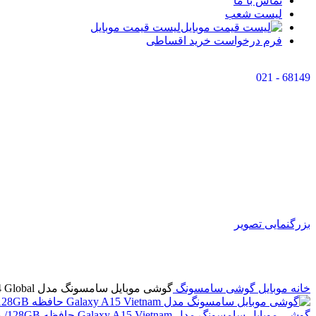
تماس با ما
لیست شعب
لیست قیمت موبایل
فرم درخواست خرید اقساطی
68149 - 021
اتمام موجودی
بزرگنمایی تصویر
خانه
موبایل
گوشی سامسونگ
گوشی موبایل سامسونگ مدل Galaxy A24 Global حافظه 128GB/ رم 8GB
گوشی موبایل سامسونگ مدل Galaxy A15 Vietnam حافظه 128GB/ رم 4GB