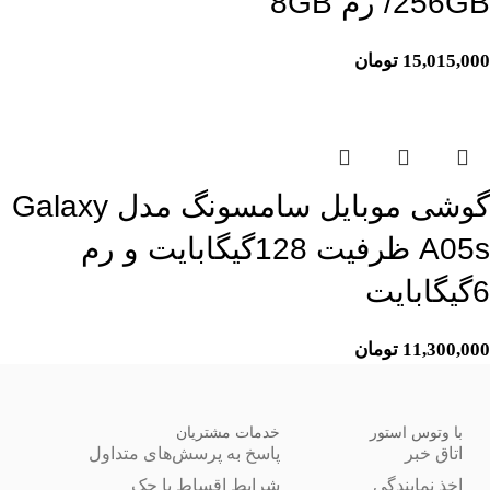
256GB/ رم 8GB
15,015,000
تومان
اتمام موجودی
گوشی موبایل سامسونگ مدل Galaxy
A05s ظرفیت 128گیگابایت و رم
6گیگابایت
11,300,000
تومان
با وتوس استور
خدمات مشتریان
اتاق خبر
پاسخ به پرسش‌های متداول
اخذ نمایندگی
شرایط اقساط با چک