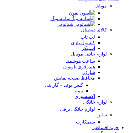
موبایل
آیفون
سامسونگ
شیائومی
کالای دیجیتال
لپ تاپ
کنسول بازی
اسپیکر
لوازم جانبی موبایل
ساعت هوشمند
هندزفری بلوتوث
شارژر
محافظ صفحه نمایش
گلس بوف – گارانتی
بیمه
اکسسوری
لوازم خانگی
لوازم خانگی برقی
سایر
سیمکارت
خرید اقساطی