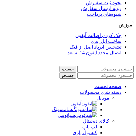
نحوه ثبت سفارش
رویه ارسال سفارش
شیوه‌های پرداخت
آموزش
چک کردن اصالت آیفون
ساخت اپل آیدی
تشخیص ایرپاد اصل از فیک
اتصال مجدد آیفون 14 به بعد
جستجو
جستجو
صفحه نخست
دسته بندی محصولات
موبایل
آیفون
سامسونگ
شیائومی
کالای دیجیتال
لپ تاپ
کنسول بازی