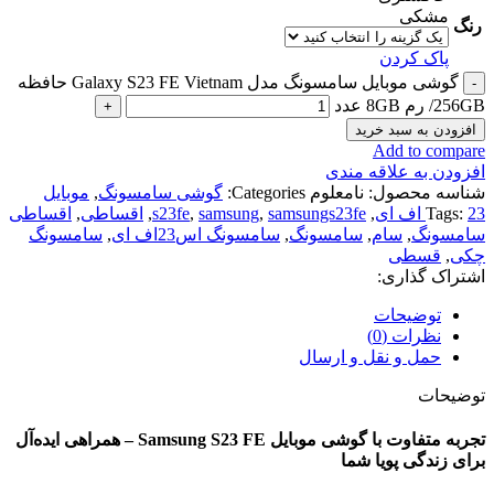
مشکی
رنگ
پاک کردن
گوشی موبایل سامسونگ مدل Galaxy S23 FE Vietnam حافظه
256GB/ رم 8GB عدد
افزودن به سبد خرید
Add to compare
افزودن به علاقه مندی
شناسه محصول:
نامعلوم
Categories:
گوشی سامسونگ
,
موبایل
23 اف ای
Tags:
,
samsungs23fe
,
samsung
,
s23fe
,
اقساطی
,
اقساطی
سامسونگ
,
سام
,
سامسونگ
,
سامسونگ اس23اف ای
,
سامسونگ
چکی
,
قسطی
اشتراک گذاری:
توضیحات
نظرات (0)
حمل و نقل و ارسال
توضیحات
تجربه متفاوت با گوشی موبایل Samsung S23 FE – همراهی ایده‌آل
برای زندگی پویا شما