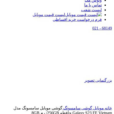
وتوس مگ
تماس با ما
لیست شعب
لیست قیمت موبایل
فرم درخواست خرید اقساطی
68149 - 021
بزرگنمایی تصویر
خانه
موبایل
گوشی سامسونگ
گوشی موبایل سامسونگ مدل
Galaxy S23 FE Vietnam حافظه 256GB/ رم 8GB