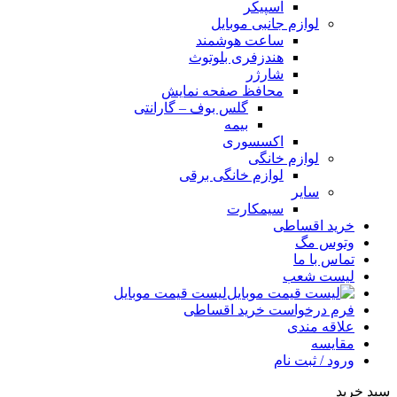
اسپیکر
لوازم جانبی موبایل
ساعت هوشمند
هندزفری بلوتوث
شارژر
محافظ صفحه نمایش
گلس بوف – گارانتی
بیمه
اکسسوری
لوازم خانگی
لوازم خانگی برقی
سایر
سیمکارت
خرید اقساطی
وتوس مگ
تماس با ما
لیست شعب
لیست قیمت موبایل
فرم درخواست خرید اقساطی
علاقه مندی
مقایسه
ورود / ثبت نام
سبد خرید