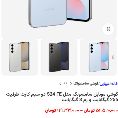
بزرگنمایی تصویر
خانه
موبایل
گوشی سامسونگ
گوشی موبایل سامسونگ مدل S24 FE دو سیم کارت ظرفیت
256 گیگابایت و رم 8 گیگابایت
52,520,000
تومان
–
119,399,000
تومان