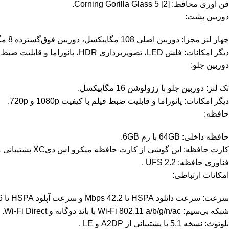
فن آوری محافظ: Corning Gorilla Glass 5 [2].
دوربین پشت:
چهار لنز مجزا: دوربین اصلی 108 مگاپیکسل، دوربین فوق‌گسترده 8 مگاپیکسل، دوربین ماکرو 5 مگاپیکسل و دوربین عمق 2 مگاپیکسل
دیگر امکانات: فلش LED، تصویربرداری HDR، پانوراما و قابلیت ضبط فیلم با کیفیت 4K و 1080p .
دوربین جلو:
تک لنز: دوربین جلو با رزولوشن 16 مگاپیکسل.
دیگر امکانات: پانوراما و قابلیت ضبط فیلم با کیفیت 1080p و 720p.
حافظه:
حافظه داخلی: 64GB با رم 6GB.
کارت حافظه: این گوشی از کارت حافظه میکرو اس دیXC پشتیبانی می‌کند
فناوری حافظه: UFS 2.2 .
امکانات ارتباطی:
سرعت: سرعت دانلود HSPA تا 42.2 Mbps و سرعت آپلود HSPA تا 5.76 Mbps .
شبکه بی‌سیم: Wi-Fi 802.11 a/b/g/n/ac با باند دوگانه و Wi-Fi Direct.
بلوتوث: نسخه 5.1 با پشتیبانی از A2DP و LE .