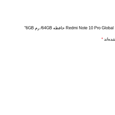
”
ده‌اند
*