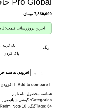
Pro Global حافظه 64GB/ رم 6GB
7,560,000
تومان
آخرین بروزرسانی قیمت: 1 سال پیش
رنگ
پاک کردن
افزودن به سبد خری
Add to compare
افزودن 
شناسه محصول:
نامعلوم
Categories:
گوشی شیائومی
,
م
64گیگ
Tags:
,
Redmi Note 10