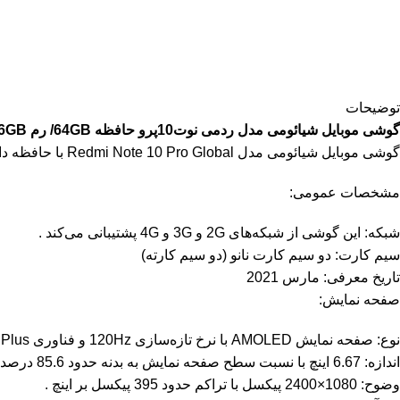
توضیحات
گوشی موبایل شیائومی مدل
ردمی نوت10پرو
حافظه 64GB/ رم 6GB
گوشی موبایل شیائومی مدل Redmi Note 10 Pro Global با حافظه داخلی 64GB و رم 6GB دارای مشخصات فنی جذابی است. در ادامه به برخی از مشخصات این گوشی می‌پردازیم:
مشخصات عمومی:
شبکه: این گوشی از شبکه‌های 2G و 3G و 4G پشتیبانی می‌کند .
سیم کارت: دو سیم کارت نانو (دو سیم کارته)
تاریخ معرفی: مارس 2021
صفحه نمایش:
نوع: صفحه نمایش AMOLED با نرخ تازه‌سازی 120Hz و فناوری HDR10 Plus .
اندازه: 6.67 اینچ با نسبت سطح صفحه نمایش به بدنه حدود 85.6 درصد .
وضوح: 1080×2400 پیکسل با تراکم حدود 395 پیکسل بر اینچ .