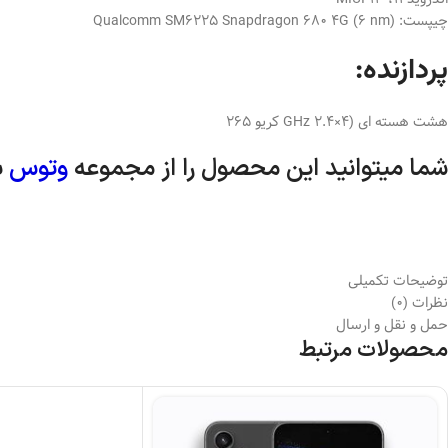
چیپست: Qualcomm SM6225 Snapdragon 680 4G (6 nm)
پردازنده:
هشت هسته ای (4×2.4 GHz کریو 265
شما میتوانید این محصول را از مجموعه
وتوس
ب
توضیحات تکمیلی
نظرات (0)
حمل و نقل و ارسال
محصولات مرتبط