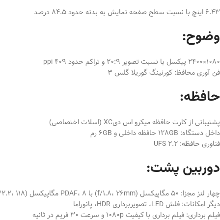
6.43 اینچ با نسبت سطح صفحه نمایش به بدنه حدود 84.5 درصد
وضوح:
1080×2400 پیکسل با نسبت تصویر 20:9 و تراکم حدود 409 ppi
فن آوری محافظ: کورنینگ گوریلا گلس 3
حافظه:
پشتیبانی از کارت حافظه میکرو اس دیXC (اسلات اختصاصی)
داخل دستگاه: 128GB حافظه داخلی و 6GB رم
فناوری حافظه: UFS 2.2
دوربین پشت:
چهار لنز مجزا: 50 مگاپیکسل (f/1.8، 26mm) با PDAF، 8 مگاپیکسل (f/2.2، 118 درجه) اولتراواید، 2 مگاپیکسل (f/2.4) ماکرو و 2 مگاپیکسل (f/2.4) عمق
دیگر امکانات: فلش LED، تصویربرداری HDR، پانوراما
فیلم برداری: فیلم برداری با کیفیت 1080p و سرعت 30 فریم در ثانیه