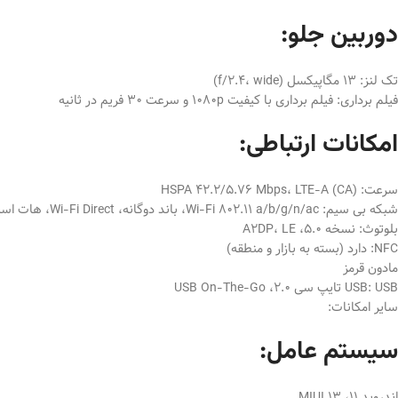
دوربین جلو:
تک لنز: 13 مگاپیکسل (f/2.4، wide)
فیلم برداری: فیلم برداری با کیفیت 1080p و سرعت 30 فریم در ثانیه
امکانات ارتباطی:
سرعت: HSPA 42.2/5.76 Mbps، LTE-A (CA)
شبکه بی سیم: Wi-Fi 802.11 a/b/g/n/ac، باند دوگانه، Wi-Fi Direct، هات اسپات
بلوتوث: نسخه 5.0، A2DP، LE
NFC: دارد (بسته به بازار و منطقه)
مادون قرمز
USB: USB تایپ سی 2.0، USB On-The-Go
سایر امکانات:
سیستم عامل:
اندروید 11، MIUI 13