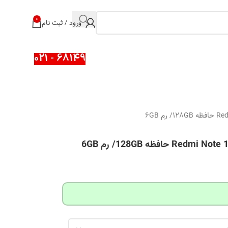
0
ورود / ثبت نام
68149 - 021