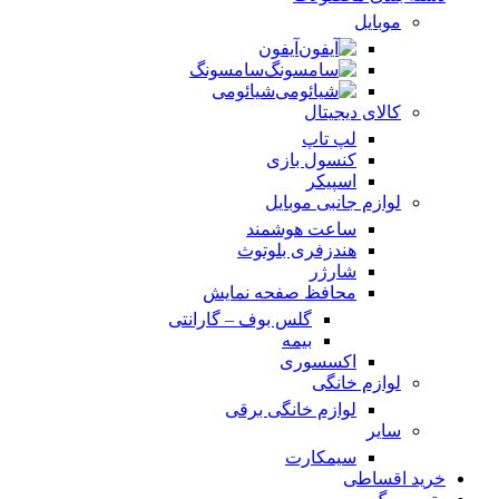
موبایل
آیفون
سامسونگ
شیائومی
کالای دیجیتال
لپ تاپ
کنسول بازی
اسپیکر
لوازم جانبی موبایل
ساعت هوشمند
هندزفری بلوتوث
شارژر
محافظ صفحه نمایش
گلس بوف – گارانتی
بیمه
اکسسوری
لوازم خانگی
لوازم خانگی برقی
سایر
سیمکارت
خرید اقساطی