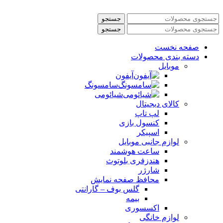
جستجو
جستجو
صفحه نخست
دسته بندی محصولات
موبایل
آیفون
سامسونگ
شیائومی
کالای دیجیتال
لپ تاپ
کنسول بازی
اسپیکر
لوازم جانبی موبایل
ساعت هوشمند
هندزفری بلوتوث
شارژر
محافظ صفحه نمایش
گلس بوف – گارانتی
بیمه
اکسسوری
لوازم خانگی