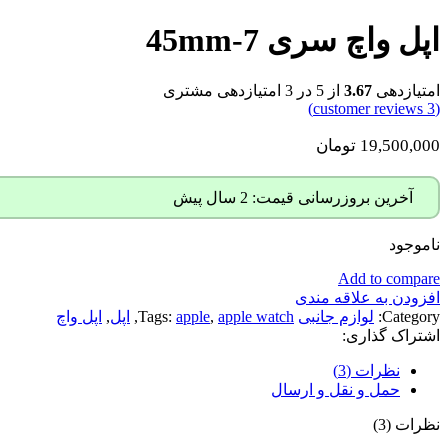
اپل واچ سری 7-45mm
امتیازدهی
3.67
از 5 در
3
امتیازدهی مشتری
customer reviews)
3
(
19,500,000
تومان
آخرین بروزرسانی قیمت: 2 سال پیش
ناموجود
Add to compare
افزودن به علاقه مندی
Category:
لوازم جانبی
apple watch
,
apple
Tags:
,
اپل
,
اپل واچ
اشتراک گذاری:
نظرات (3)
حمل و نقل و ارسال
نظرات (3)