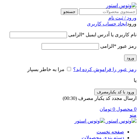
جستجو
ورود / ثبت نام
ورود
ایجاد حساب کاربری
نام کاربری یا آدرس ایمیل
*
الزامی
رمز عبور
*
الزامی
ورود
رمز عبور را فراموش کرده اید؟
مرا به خاطر بسپار
یا
ورود با کد یکبارمصرف
ارسال مجدد کد یکبار مصرف
(00:
30
)
0
محصول
0
تومان
منو
صفحه نخست
دسته بندی محصولات