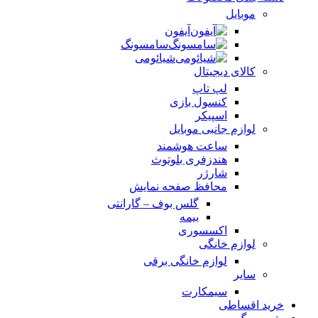
موبایل
آیفون
سامسونگ
شیائومی
کالای دیجیتال
لپ تاپ
کنسول بازی
اسپیکر
لوازم جانبی موبایل
ساعت هوشمند
هندزفری بلوتوث
شارژر
محافظ صفحه نمایش
گلس بوف – گارانتی
بیمه
اکسسوری
لوازم خانگی
لوازم خانگی برقی
سایر
سیمکارت
خرید اقساطی