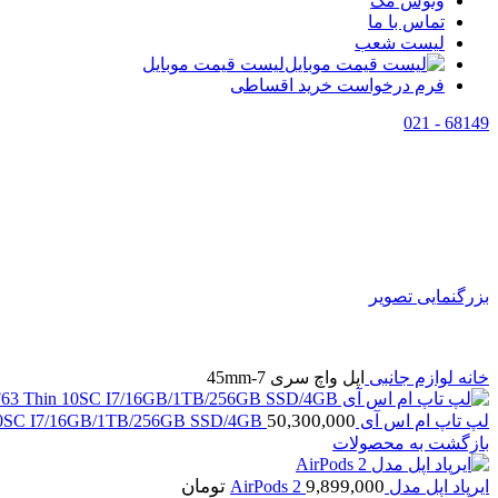
وتوس مگ
تماس با ما
لیست شعب
لیست قیمت موبایل
فرم درخواست خرید اقساطی
68149 - 021
اتمام موجودی
بزرگنمایی تصویر
خانه
لوازم جانبی
اپل واچ سری 7-45mm
50,300,000
لپ تاپ ام اس آی MSI GF63 Thin 10SC I7/16GB/1TB/256GB SSD/4GB
بازگشت به محصولات
9,899,000
تومان
ایرپاد اپل مدل AirPods 2