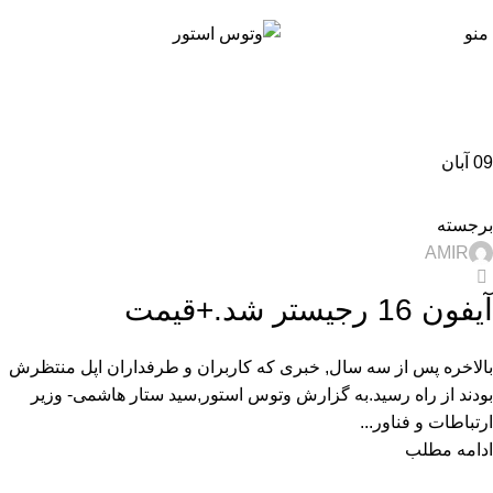
منو
09
آبان
,
,
,
اخبار
تجارت الکترونیک
تکنولوژی و کالای دیجیتال
راهنمای خرید گوشی
برجسته
AMIR
2
آیفون 16 رجیستر شد.+قیمت
بالاخره پس از سه سال, خبری که کاربران و طرفداران اپل منتظرش
بودند از راه رسید.به گزارش وتوس استور,سید ستار هاشمی- وزیر
ارتباطات و فناور...
ادامه مطلب