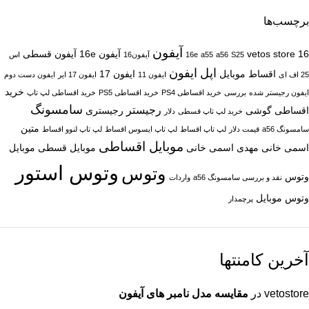
برچسب‌ها
آیفون
16
vetos store
آیفون 16e
آیفون قسطی
S25
a56
a55
16e
آیفون16
اس
اپل
ایفون
اقساط موبایل
ایفون 17
25 اف ای
ایفون 11
ایفون 17 ایر
ایفون دست دوم
خرید
ایفون رجیستر شده
بررسی
خرید اقساطی PS4
خرید اقساطی PS5
خرید اقساطی لپ تاپ
سامسونگ
رجیستر
اقساطی گوشی
رجیستری
خرید لپ تاپ قسطی
دلار
متین
سامسونگ a56
قیمت دلار
لپ تاپ اقساط
لپ تاپ ایسوس اقساط
لپ تاپ لنوو اقساط
موبایل اقساطی
اسمی خانی
مهدی اسمی خانی
موبایل قسطی
موبایل
وتوس استور
وتوس
وتوس
نقد و بررسی سامسونگ a56
واردات
وتوس موبایل
پرچمدار
آخرین کامنتها
vetostore
در
مقایسه مدل نامبر های آیفون