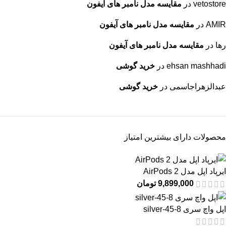
vetostore
در
مقایسه مدل نامبر های آیفون
AMIR
در
مقایسه مدل نامبر های آیفون
رها
در
مقایسه مدل نامبر های آیفون
ehsan mashhadi
در
خرید گوشی
عبدالزهراجاسمی
در
خرید گوشی
محصولات دارای بیشترین امتیاز
ایرپاد اپل مدل AirPods 2
9,899,000
تومان
اپل واچ سری 8-45-silver