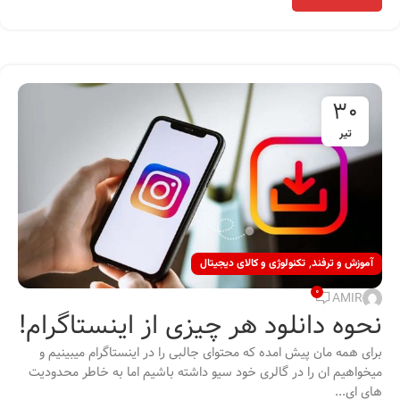
30
تیر
,
آموزش و ترفند
تکنولوژی و کالای دیجیتال
0
AMIR
نحوه دانلود هر چیزی از اینستاگرام!
برای همه مان پیش امده که محتوای جالبی را در اینستاگرام میبینیم و
میخواهیم ان را در گالری خود سیو داشته باشیم اما به خاطر محدودیت
های ای...