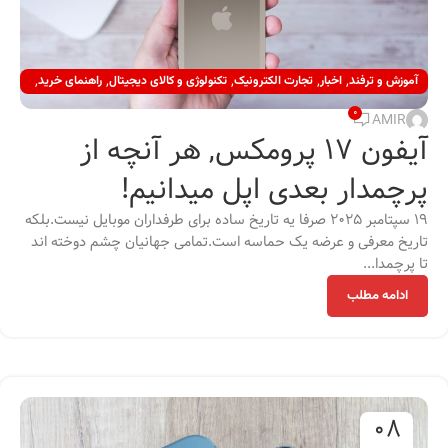
,
,
,
,
,
آموزش و ترفند
اخبار
تجارت الکترونیک
تکنولوژی و کالای دیجیتال
راهنمای خرید
,
راهنمای خرید گوشی
نقد و بررسی
0
AMIR
آیفون 17 پرومکس, هر آنچه از
پرچمدار بعدی اپل میدانیم!
19 سپتامبر 2025 صرفا یه تاریخ ساده برای طرفداران موبایل نیست.بلکه
تاریخ معرفی و عرضه یک حماسه است.تمامی جهانیان چشم دوخته اند
تا پرچمدا...
ادامه مطلب
08