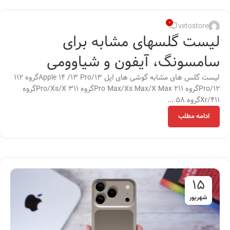
0
vetostore
لیست گلسهای مشابه برای
سامسونگ، آیفون و شیاوومی
لیست گلس های مشابه گوشی های اپل Apple 14 /13 Pro/13گروه 112
Pro/12گروه 211 Pro Max/Xs Max/X Maxگروه 311 Pro/Xs/Xگروه
411/Xrگروه 58 ...
ادامه مطلب
15
شهریور