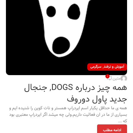
,
آموزش و ترفند
سرگرمی
0
متین
همه چیز درباره DOGS, جنجال
جدید پاول دوروف
همه ی ما حداقل یکبار اسم ایردراپ همستر و نات کوین را شنیده ایم و
بسیاری از ما در ان فعالیت داریم.ولی چه میشد اگر ایردراپ معتبری بود
که ...
ادامه مطلب