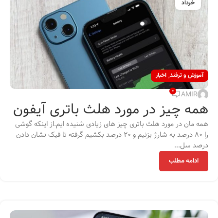
خرداد
,
آموزش و ترفند
اخبار
0
AMIR
همه چیز در مورد هلث باتری آیفون
همه مان در مورد هلث باتری چیز های زیادی شنیده ایم.از اینکه گوشی
را 80 درصد به شارژ بزنیم و 20 درصد بکشیم گرفته تا فیک نشان دادن
درصد سل...
ادامه مطلب