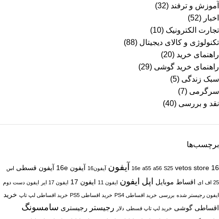
آموزش و ترفند
(32)
اخبار
(52)
تجارت الکترونیک
(10)
تکنولوژی و کالای دیجیتال
(88)
راهنمای خرید
(20)
راهنمای خرید گوشی
(29)
سبک زندگی
(5)
سرگرمی
(7)
نقد و بررسی
(40)
برچسب‌ها
آیفون
16
vetos store
آیفون 16e
آیفون قسطی
S25
a56
a55
16e
آیفون16
اس
اپل
ایفون
اقساط موبایل
ایفون 17
25 اف ای
ایفون 11
ایفون 17 ایر
ایفون دست دوم
خرید
ایفون رجیستر شده
بررسی
خرید اقساطی PS4
خرید اقساطی PS5
خرید اقساطی لپ تاپ
سامسونگ
رجیستر
اقساطی گوشی
رجیستری
خرید لپ تاپ قسطی
دلار