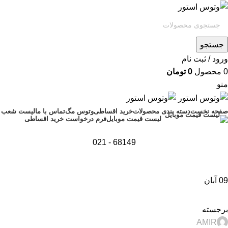
جستجو
ورود / ثبت نام
0
محصول
0
تومان
منو
صفحه نخست
دسته بندی محصولات
خرید اقساطی
وتوس مگ
تماس با ما
لیست شعب
فرم درخواست خرید اقساطی
لیست قیمت موبایل
68149 - 021
09
آبان
,
,
,
اخبار
تجارت الکترونیک
تکنولوژی و کالای دیجیتال
راهنمای خرید گوشی
برجسته
AMIR