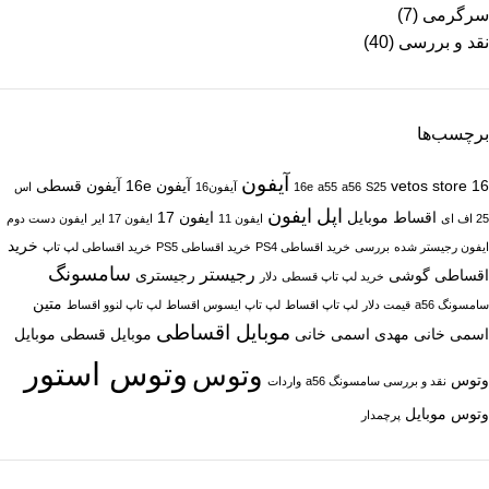
سرگرمی
(7)
نقد و بررسی
(40)
برچسب‌ها
آیفون
16
vetos store
آیفون 16e
آیفون قسطی
S25
a56
a55
16e
آیفون16
اس
اپل
ایفون
اقساط موبایل
ایفون 17
25 اف ای
ایفون 11
ایفون 17 ایر
ایفون دست دوم
خرید
ایفون رجیستر شده
بررسی
خرید اقساطی PS4
خرید اقساطی PS5
خرید اقساطی لپ تاپ
سامسونگ
رجیستر
اقساطی گوشی
رجیستری
خرید لپ تاپ قسطی
دلار
متین
سامسونگ a56
قیمت دلار
لپ تاپ اقساط
لپ تاپ ایسوس اقساط
لپ تاپ لنوو اقساط
موبایل اقساطی
اسمی خانی
مهدی اسمی خانی
موبایل قسطی
موبایل
وتوس استور
وتوس
وتوس
نقد و بررسی سامسونگ a56
واردات
وتوس موبایل
پرچمدار