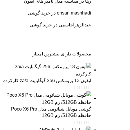
رها
در
مقایسه مدل نامبر های آیفون
ehsan mashhadi
در
خرید گوشی
عبدالزهراجاسمی
در
خرید گوشی
محصولات دارای بیشترین امتیاز
آیفون 13 پرومکس 256 گیگابایت za/a کارکرده
گوشی موبایل شیائومی مدل Poco X6 Pro
حافظه 512GB/ رم 12GB