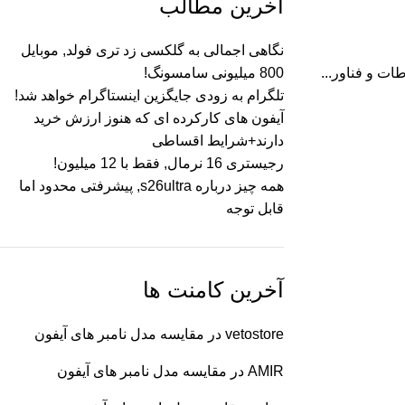
آخرین مطالب
نگاهی اجمالی به گلکسی زد تری فولد, موبایل
ت و فناور...
800 میلیونی سامسونگ!
تلگرام به زودی جایگزین اینستاگرام خواهد شد!
آیفون های کارکرده ای که هنوز ارزش خرید
دارند+شرایط اقساطی
رجیستری 16 نرمال, فقط با 12 میلیون!
همه چیز درباره s26ultra, پیشرفتی محدود اما
قابل توجه
آخرین کامنت ها
vetostore
در
مقایسه مدل نامبر های آیفون
AMIR
در
مقایسه مدل نامبر های آیفون