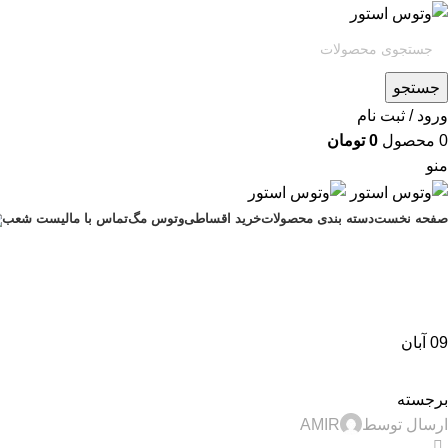
جستجو
ورود / ثبت نام
0
محصول
0
تومان
منو
صفحه نخست
دسته بندی محصولات
خرید اقساطی
وتوس مگ
تماس با ما
لیست شعب
09
آبان
,
,
,
اخبار
تجارت الکترونیک
تکنولوژی و کالای دیجیتال
راهنمای خرید گوشی
برجسته
ارسال توسط
AMIR
2