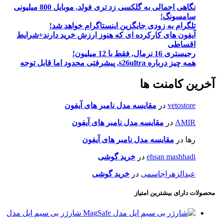
نگاهی اجمالی به گلکسی زد تری فولد, موبایل 800 میلیونی
سامسونگ!
تلگرام به زودی جایگزین اینستاگرام خواهد شد!
آیفون های کارکرده ای که هنوز ارزش خرید دارند+شرایط
اقساطی
رجیستری 16 نرمال, فقط با 12 میلیون!
همه چیز درباره s26ultra, پیشرفتی محدود اما قابل توجه
آخرین کامنت ها
vetostore
در
مقایسه مدل نامبر های آیفون
AMIR
در
مقایسه مدل نامبر های آیفون
رها
در
مقایسه مدل نامبر های آیفون
ehsan mashhadi
در
خرید گوشی
عبدالزهراجاسمی
در
خرید گوشی
محصولات دارای بیشترین امتیاز
شارژر بی سیم اپل مدل