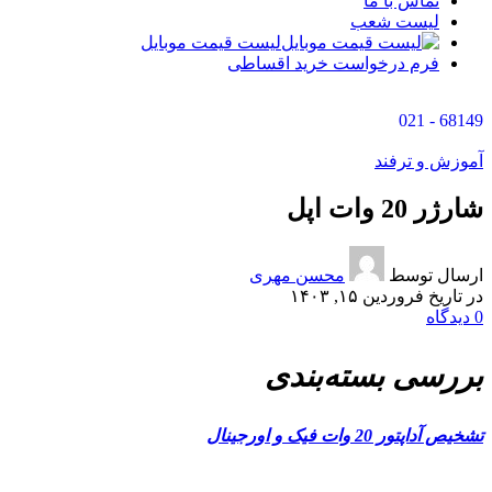
تماس با ما
لیست شعب
لیست قیمت موبایل
فرم درخواست خرید اقساطی
68149 - 021
آموزش و ترفند
شارژر 20 وات اپل
ارسال توسط
محسن مهری
در تاریخ فروردین ۱۵, ۱۴۰۳
0
دیدگاه
بررسی بسته‌بندی
تشخیص آداپتور 20 وات فیک و اورجینال