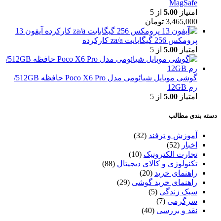
MagSafe
امتیاز
5.00
از 5
3,465,000
تومان
آیفون 13
پرومکس 256 گیگابایت za/a کارکرده
امتیاز
5.00
از 5
گوشی موبایل شیائومی مدل Poco X6 Pro حافظه 512GB/
رم 12GB
امتیاز
5.00
از 5
دسته بندی مطالب
آموزش و ترفند
(32)
اخبار
(52)
تجارت الکترونیک
(10)
تکنولوژی و کالای دیجیتال
(88)
راهنمای خرید
(20)
راهنمای خرید گوشی
(29)
سبک زندگی
(5)
سرگرمی
(7)
نقد و بررسی
(40)