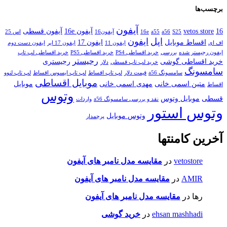
برچسب‌ها
آیفون
16
vetos store
آیفون 16e
آیفون قسطی
S25
a56
a55
16e
آیفون16
اس 25
اپل
ایفون
اقساط موبایل
ایفون 17
اف ای
ایفون 11
ایفون 17 ایر
ایفون دست دوم
ایفون رجیستر شده
بررسی
خرید اقساطی PS4
خرید اقساطی PS5
خرید اقساطی لپ تاپ
رجیستر
خرید اقساطی گوشی
رجیستری
خرید لپ تاپ قسطی
دلار
سامسونگ
سامسونگ a56
قیمت دلار
لپ تاپ اقساط
لپ تاپ ایسوس اقساط
لپ تاپ لنوو
موبایل اقساطی
متین اسمی خانی
مهدی اسمی خانی
موبایل
اقساط
وتوس
قسطی
موبایل وتوس
نقد و بررسی سامسونگ a56
واردات
وتوس استور
وتوس موبایل
پرچمدار
آخرین کامنتها
vetostore
در
مقایسه مدل نامبر های آیفون
AMIR
در
مقایسه مدل نامبر های آیفون
رها
در
مقایسه مدل نامبر های آیفون
ehsan mashhadi
در
خرید گوشی