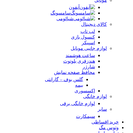
موبایل
آیفون
سامسونگ
شیائومی
کالای دیجیتال
لپ تاپ
کنسول بازی
اسپیکر
لوازم جانبی موبایل
ساعت هوشمند
هندزفری بلوتوث
شارژر
محافظ صفحه نمایش
گلس بوف – گارانتی
بیمه
اکسسوری
لوازم خانگی
لوازم خانگی برقی
سایر
سیمکارت
خرید اقساطی
وتوس مگ