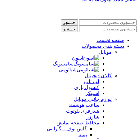
جستجو
جستجو
صفحه نخست
دسته بندی محصولات
موبایل
آیفون
سامسونگ
شیائومی
کالای دیجیتال
لپ تاپ
کنسول بازی
اسپیکر
لوازم جانبی موبایل
ساعت هوشمند
هندزفری بلوتوث
شارژر
محافظ صفحه نمایش
گلس بوف – گارانتی
بیمه