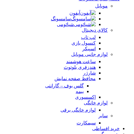
موبایل
آیفون
سامسونگ
شیائومی
کالای دیجیتال
لپ تاپ
کنسول بازی
اسپیکر
لوازم جانبی موبایل
ساعت هوشمند
هندزفری بلوتوث
شارژر
محافظ صفحه نمایش
گلس بوف – گارانتی
بیمه
اکسسوری
لوازم خانگی
لوازم خانگی برقی
سایر
سیمکارت
خرید اقساطی