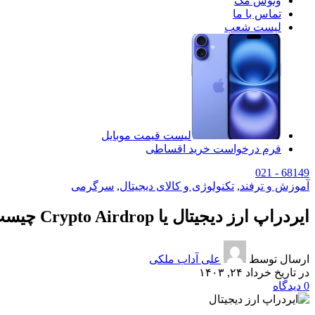
وتوس مگ
تماس با ما
لیست شعب
لیست قیمت موبایل
فرم درخواست خرید اقساطی
68149 - 021
آموزش و ترفند
,
تکنولوژی و کالای دیجیتال
,
سرگرمی
ایردراپ ارز دیجیتال یا Crypto Airdrop چیست؟ 💲
ارسال توسط
علی آداب ملکی
در تاریخ خرداد ۲۴, ۱۴۰۳
0
دیدگاه