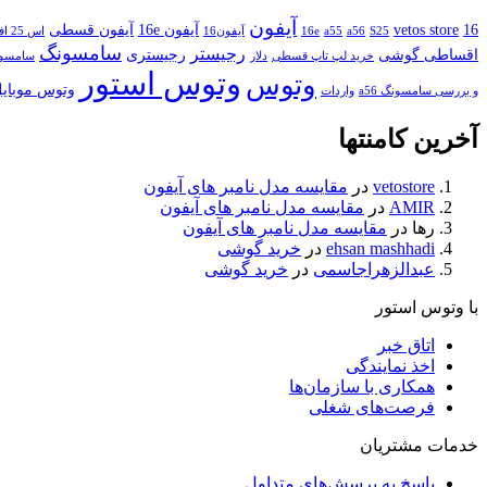
آیفون
16
vetos store
آیفون 16e
آیفون قسطی
S25
a56
a55
16e
آیفون16
اس 25 اف ای
سامسونگ
رجیستر
اقساطی گوشی
رجیستری
خرید لپ تاپ قسطی
دلار
سامسونگ 
وتوس استور
وتوس
وتوس موبای
و بررسی سامسونگ a56
واردات
آخرین کامنتها
vetostore
در
مقایسه مدل نامبر های آیفون
AMIR
در
مقایسه مدل نامبر های آیفون
رها
در
مقایسه مدل نامبر های آیفون
ehsan mashhadi
در
خرید گوشی
عبدالزهراجاسمی
در
خرید گوشی
با وتوس استور
اتاق خبر
اخذ نمایندگی
همکاری با سازمان‌ها
فرصت‌های شغلی
خدمات مشتریان
پاسخ به پرسش‌های متداول