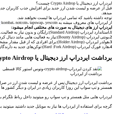
ایردراپ ارز دیجیتال یا Crypto Airdrop چیست؟
قبل از عرضه و لیست شدن ارز جدید برای افزایش جذب کاربران جدید، ای
میدهد.
توجه داشته باشید که تمامی ایردراپ ها لیست نخواهند شد.
از ایردراپ های معروف میشه به
kombat، notcoin، tapswap، yescoin و … اشاره کرد.
r
ایردراپ ارز های دیجیتال به صورت های مختلفی انجام میشود:
1.
استاندارد ایردراپ (Standard Airdrop):رایگان و بدون نیاز به فعالیت.
2.
بونتی ایردراپ (Bounty Airdrop):نیاز به فعالیت هایی مانند دنبال کردن صفحات اجتمائی،عضویت در کانال های تلگرام واشتراک گذاری محتوا.
3.
هولدر ایردراپ (Holder Airdrop):برای افرادی که از قبل مقدار مشخصی از یک ارز را داخل کیف پول خود دارند.
4.
هارد فورک ایردراپ (Hard :Fork Airdrop):توکن‌های جدید به دارندگان یک ارز دیجیتال اصلی پس از انجام هارد فورک اختصاص می‌یابد.
برداشت ایردراپ ارز دیجیتال یا Crypto Airdrop
برداشت از ایردراپ
برداشت ایردراپ ارز دیجیتال:پس از عرضه و لیست شدن ارز در صرافی ه
همستر و تپ سواپ این روزا کاربران زیادی در ایران و دیگر کشور ها
ایردراپ هایی مثل همستر و تپ سواپ رو میتونید داخل رباط تلگرام با
گرچه برای استفاده از ایردراپ ها نیاز به موبایل جدید داشتید میتون