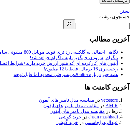
بستن
جستجوی نوشته
آخرین مطالب
نگاهی اجمالی به گلکسی زد تری فولد, موبایل 800 میلیونی سامسونگ!
تلگرام به زودی جایگزین اینستاگرام خواهد شد!
آیفون های کارکرده ای که هنوز ارزش خرید دارند+شرایط اقس
رجیستری 16 نرمال, فقط با 12 میلیون!
همه چیز درباره s26ultra, پیشرفتی محدود اما قابل توجه
آخرین کامنت ها
vetostore
در
مقایسه مدل نامبر های آیفون
AMIR
در
مقایسه مدل نامبر های آیفون
رها
در
مقایسه مدل نامبر های آیفون
ehsan mashhadi
در
خرید گوشی
عبدالزهراجاسمی
در
خرید گوشی