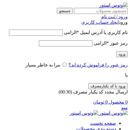
جستجو
ورود / ثبت نام
ورود
ایجاد حساب کاربری
نام کاربری یا آدرس ایمیل
*
الزامی
رمز عبور
*
الزامی
ورود
رمز عبور را فراموش کرده اید؟
مرا به خاطر بسپار
یا
ورود با کد یکبارمصرف
ارسال مجدد کد یکبار مصرف
(00:
30
)
0
محصول
0
تومان
منو
صفحه نخست
دسته بندی محصولات