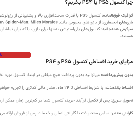
چرا کنسول PS5 یا PS4 بخریم؟
کنسول
با قدرت سخت‌افزاری بالا و پشتیبانی از رزولوشن 4K و ردیابی ریمان، تجربه‌ی بازی‌های واقعی‌تر را برای شما فراهم می‌
گرافیک فوق‌العاده:
PS5
از بازی‌های محبوبی مانند
،
بازی‌های انحصاری:
Spider-Man: Miles Morales
ar
کنسول‌های پلی‌استیشن نه‌تنها برای بازی، بلکه برای تماش
سرگرمی همه‌جانبه:
هستند.
خر
مزایای خرید اقساطی کنسول PS5 و PS4
می‌توانید بدون پرداخت هیچ مبلغی در ابتدا، کنسول مورد ن
بدون پیش‌پرداخت:
با شرایط اقساطی تا
، فشار مالی کم‌تری را تجربه خواهی
اقساط بلندمدت:
۲۴ ماه
پس از تکمیل فرآیند خرید، کنسول شما در کم‌ترین زمان ممکن ار
تحویل سریع:
تمامی محصولات با گارانتی اصلی و خدمات پس از فروش ارائه می‌
گارانتی معتبر: