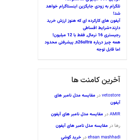
تلگرام به زودی جایگزین اینستاگرام خواهد
شد!
آیفون های کارکرده ای که هنوز ارزش خرید
دارند+شرایط اقساطی
رجیستری 16 نرمال, فقط با 12 میلیون!
همه چیز درباره s26ultra, پیشرفتی محدود
اما قابل توجه
آخرین کامنت ها
vetostore
در
مقایسه مدل نامبر های
آیفون
AMIR
در
مقایسه مدل نامبر های آیفون
رها
در
مقایسه مدل نامبر های آیفون
ehsan mashhadi
در
خرید گوشی