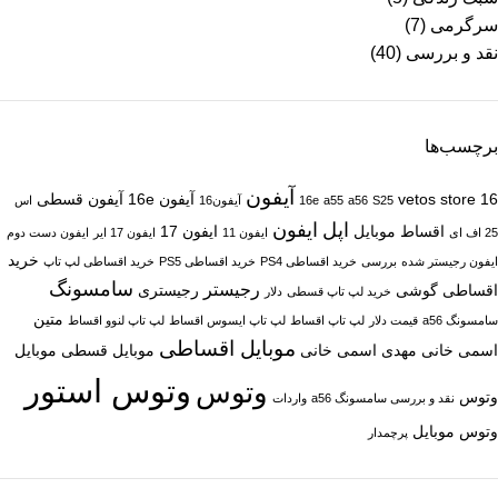
سرگرمی
(7)
نقد و بررسی
(40)
برچسب‌ها
آیفون
16
vetos store
آیفون 16e
آیفون قسطی
S25
a56
a55
16e
آیفون16
اس
اپل
ایفون
اقساط موبایل
ایفون 17
25 اف ای
ایفون 11
ایفون 17 ایر
ایفون دست دوم
خرید
ایفون رجیستر شده
بررسی
خرید اقساطی PS4
خرید اقساطی PS5
خرید اقساطی لپ تاپ
سامسونگ
رجیستر
اقساطی گوشی
رجیستری
خرید لپ تاپ قسطی
دلار
متین
سامسونگ a56
قیمت دلار
لپ تاپ اقساط
لپ تاپ ایسوس اقساط
لپ تاپ لنوو اقساط
موبایل اقساطی
اسمی خانی
مهدی اسمی خانی
موبایل قسطی
موبایل
وتوس استور
وتوس
وتوس
نقد و بررسی سامسونگ a56
واردات
وتوس موبایل
پرچمدار