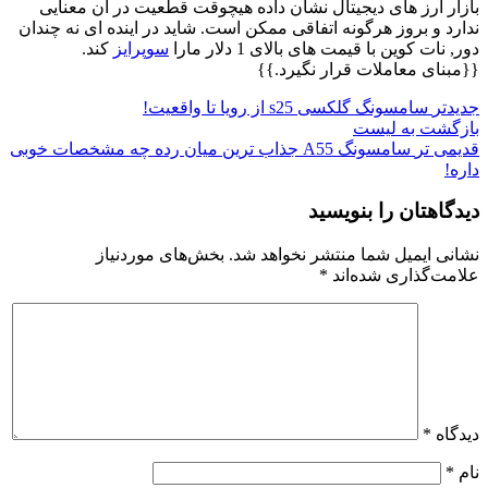
بازار ارز های دیجیتال نشان داده هیچوقت قطعیت در ان معنایی
ندارد و بروز هرگونه اتفاقی ممکن است. شاید در اینده ای نه چندان
دور, نات کوین با قیمت های بالای 1 دلار مارا
سوپرایز
کند.
{{مبنای معاملات قرار نگیرد.}}
جدیدتر
سامسونگ گلکسی s25 از رویا تا واقعیت!
بازگشت به لیست
قدیمی تر
سامسونگ A55 جذاب ترین میان رده چه مشخصات خوبی
داره!
دیدگاهتان را بنویسید
نشانی ایمیل شما منتشر نخواهد شد.
بخش‌های موردنیاز
علامت‌گذاری شده‌اند
*
دیدگاه
*
نام
*