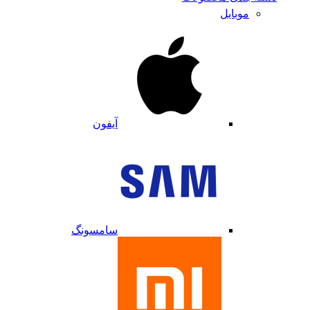
موبایل
آیفون
سامسونگ