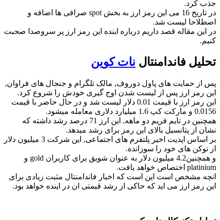
جذب کرد.
در تاریخ 16 می این رمز ارز به بخش spot صرافی ها اضافه و
اصطلاحا لیست شد.
در این مقاله قصد داریم درباره اینده این رمز ارز پر سروصدا صحبت
کنیم.
تحلیل فاندامنتال
نات کوین
پس از حمایت های پاول دوروف, مالک تلگرام و جنجال های فراوان,
این رمز ارز پس از لیست شدن اوج گیری خودش را شروع کرد.
این رمز ارز با قیمت 0.01 دلار لیست شد و در حال حاضر با قیمت
0.0156 و مارکت کپ 1.6 میلیارد دلاری معامله میشود.
همچنین در تایم فریم دو ماهه, این ارز 71 درصد رشد داشته که
نشان از پتانسیل بالای این رمز برای رشد میدهد.
بر اساس اپدیت اخیر پلتفرم های اجتماعی, این شرکت 3 میلیون دلار
از توکن های خود را سوزانده.
و همچنین4.2 میلیون دلار به عنوان شویق برای کاربران gold و
platinium اختصاص خواهد یافت.
انچه مشخص است این است که اخبار فاندامنتال مثبت زیادی برای
این رمز ارز می اید که حاکی از رشد قیمتی ان در اینده خواهد بود.