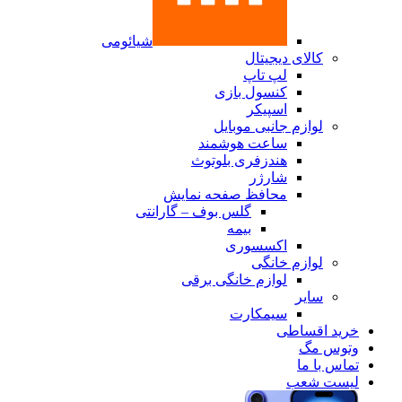
شیائومی
کالای دیجیتال
لپ تاپ
کنسول بازی
اسپیکر
لوازم جانبی موبایل
ساعت هوشمند
هندزفری بلوتوث
شارژر
محافظ صفحه نمایش
گلس بوف – گارانتی
بیمه
اکسسوری
لوازم خانگی
لوازم خانگی برقی
سایر
سیمکارت
خرید اقساطی
وتوس مگ
تماس با ما
لیست شعب