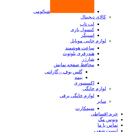
شیائومی
کالای دیجیتال
لپ تاپ
کنسول بازی
اسپیکر
لوازم جانبی موبایل
ساعت هوشمند
هندزفری بلوتوث
شارژر
محافظ صفحه نمایش
گلس بوف – گارانتی
بیمه
اکسسوری
لوازم خانگی
لوازم خانگی برقی
سایر
سیمکارت
خرید اقساطی
وتوس مگ
تماس با ما
لیست شعب