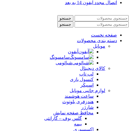
اتصال مجدد آیفون 14 به بعد
جستجو
جستجو
صفحه نخست
دسته بندی محصولات
موبایل
آیفون
سامسونگ
شیائومی
کالای دیجیتال
لپ تاپ
کنسول بازی
اسپیکر
لوازم جانبی موبایل
ساعت هوشمند
هندزفری بلوتوث
شارژر
محافظ صفحه نمایش
گلس بوف – گارانتی
بیمه
اکسسوری