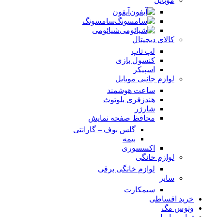
موبایل
آیفون
سامسونگ
شیائومی
کالای دیجیتال
لپ تاپ
کنسول بازی
اسپیکر
لوازم جانبی موبایل
ساعت هوشمند
هندزفری بلوتوث
شارژر
محافظ صفحه نمایش
گلس بوف – گارانتی
بیمه
اکسسوری
لوازم خانگی
لوازم خانگی برقی
سایر
سیمکارت
خرید اقساطی
وتوس مگ