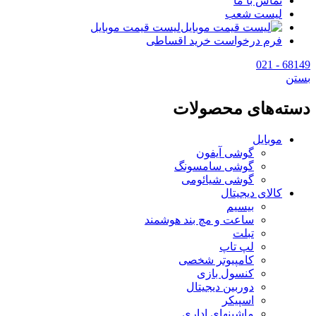
تماس با ما
لیست شعب
لیست قیمت موبایل
فرم درخواست خرید اقساطی
68149 - 021
بستن
دسته‌های محصولات
موبایل
گوشی آیفون
گوشی سامسونگ
گوشی شیائومی
کالای دیجیتال
بیسیم
ساعت و مچ بند هوشمند
تبلت
لپ تاپ
کامپیوتر شخصی
کنسول بازی
دوربین دیجیتال
اسپیکر
ماشینهای اداری