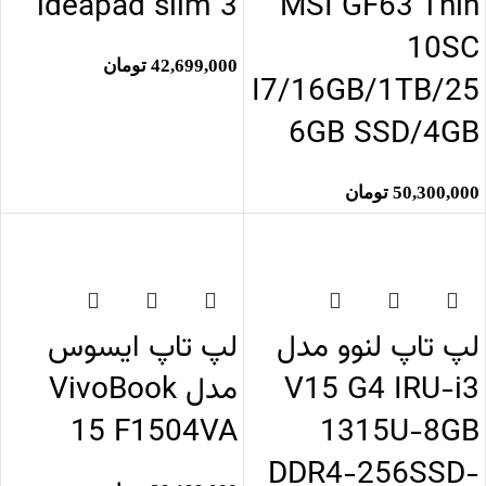
ideapad slim 3
MSI GF63 Thin
10SC
42,699,000
تومان
I7/16GB/1TB/25
6GB SSD/4GB
50,300,000
تومان
اتمام موجودی
اتمام موجودی
لپ تاپ لنوو مدل
لپ تاپ ایسوس
V15 G4 IRU-i3
مدل VivoBook
15 F1504VA
1315U-8GB
DDR4-256SSD-