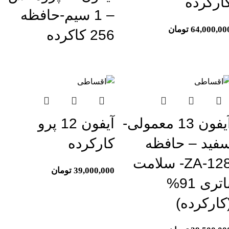
ارکرده
– 1 سیم-حافظه
64,000,00
تومان
256 کاکرده
تمام موجودی
اتمام موجودی
آیفون 13 معمولی-
آیفون 12 پرو
فید – حافظه
کارکرده
128-ZA- سلامت
39,000,000
تومان
باتری 91%
کارکرده)