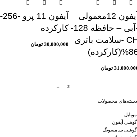
آیفون 12معمولی
آیفون 11 پرو -256-
-آبی – حافظه 128-
کارکرده
CH -سلامت باتری
30,000,000
تومان
8(کارکرده)
31,000,00
تومان
→
2
1
دسته‌های محصولات
موبایل
گوشی آیفون
گوشی سامسونگ